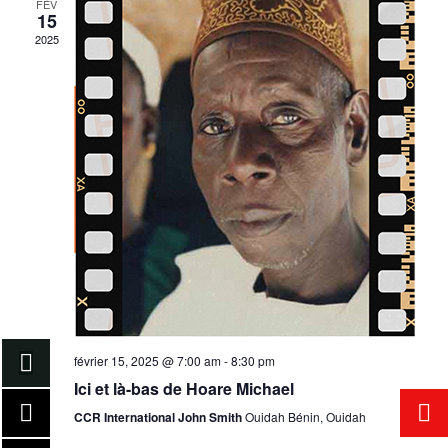
e
FÉV
15
v
2025
t
u
n
e
s
a
É
v
v
i
è
g
n
e
a
m
t
février 15, 2025 @ 7:00 am
-
8:30 pm
e
Ici et là-bas de Hoare Michael
i
n
CCR International John Smith
Ouidah Bénin, Ouidah
t
o