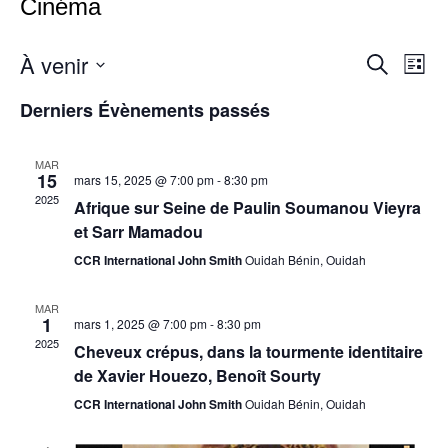
Cinéma
À venir
N
R
R
L
e
S
i
a
c
e
Derniers Évènements passés
é
s
h
l
t
v
e
e
e
c
r
c
i
MAR
c
15
t
mars 15, 2025 @ 7:00 pm
-
8:30 pm
h
h
i
g
2025
Afrique sur Seine de Paulin Soumanou Vieyra
e
o
et Sarr Mamadou
a
n
e
n
CCR International John Smith
Ouidah Bénin, Ouidah
t
e
r
z
i
u
MAR
c
1
n
mars 1, 2025 @ 7:00 pm
-
8:30 pm
o
e
2025
Cheveux crépus, dans la tourmente identitaire
d
h
n
de Xavier Houezo, Benoît Sourty
a
t
d
CCR International John Smith
Ouidah Bénin, Ouidah
e
e
.
e