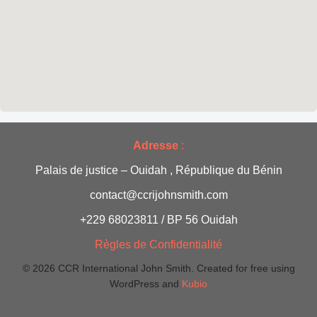
n
e
m
e
n
Adresse
:
t
Palais de justice – Ouidah , République du Bénin
s
contact@ccrijohnsmith.com
+229 68023811 / BP 56 Ouidah
Règles de Confidentialité
© 2026 CCR International John Smith. Created for free using
WordPress and
Kubio