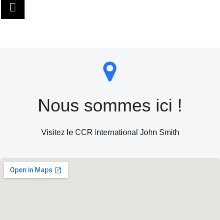
n
d
e
v
u
Nous sommes ici !
e
Visitez le CCR International John Smith
s
É
v
è