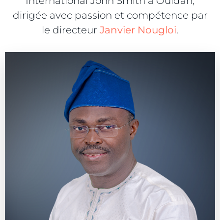
International John Smith à Ouidah,
dirigée avec passion et compétence par
le directeur
Janvier Nougloi
.