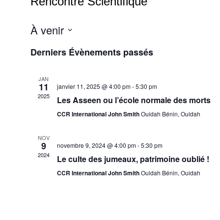
Rencontre Scientifique
À venir
S
Derniers Évènements passés
é
l
e
c
JAN
11
t
janvier 11, 2025 @ 4:00 pm
-
5:30 pm
i
2025
Les Asseen ou l’école normale des morts
o
n
CCR International John Smith
Ouidah Bénin, Ouidah
n
e
NOV
z
9
novembre 9, 2024 @ 4:00 pm
-
5:30 pm
u
2024
n
Le culte des jumeaux, patrimoine oublié !
e
CCR International John Smith
Ouidah Bénin, Ouidah
d
a
t
e
.