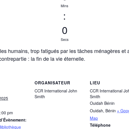
Mins
:
0
Secs
s les humains, trop fatigués par les tâches ménagères et 
ntrepartie : la fin de la vie éternelle.
ORGANISATEUR
LIEU
CCR International John
CCR International Jo
Smith
Smith
 2025
Ouidah Bénin
Ouidah
,
Bénin
+ Goo
5:00 pm
Map
 d’Évènement:
Téléphone
Bibliothèque