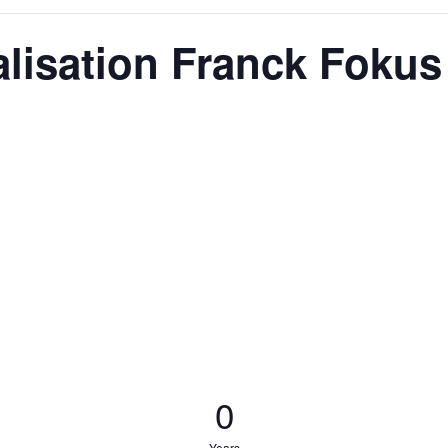
alisation Franck Fokus
0
Years