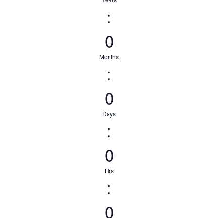
:
0
Months
:
0
Days
:
0
Hrs
:
0