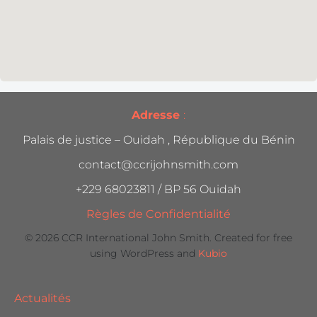
Adresse
:
Palais de justice – Ouidah , République du Bénin
contact@ccrijohnsmith.com
+229 68023811 / BP 56 Ouidah
Règles de Confidentialité
© 2026 CCR International John Smith. Created for free
using WordPress and
Kubio
Actualités