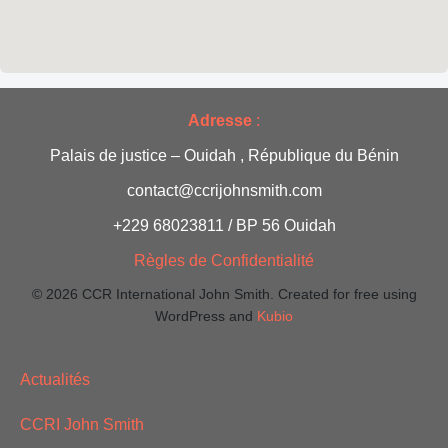
t
o
n
d
Adresse
:
e
Palais de justice – Ouidah , République du Bénin
v
contact@ccrijohnsmith.com
+229 68023811 / BP 56 Ouidah
u
Règles de Confidentialité
e
© 2026 CCR International John Smith. Created for free using
s
WordPress and
Kubio
É
Actualités
v
CCRI John Smith