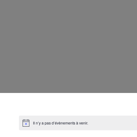
Il n’y a pas d’évènements à venir.
N
o
t