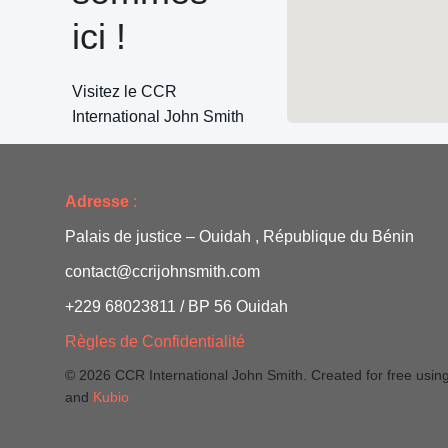
e
ici !
n
Visitez le CCR
t
International John Smith
s
Adresse
:
Palais de justice – Ouidah , République du Bénin
contact@ccrijohnsmith.com
+229 68023811 / BP 56 Ouidah
Règles de Confidentialité
© 2026 CCR International John Smith. Created for free usi
and
Kubio