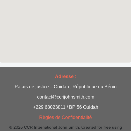
d
t
e
s
v
u
e
s
Adresse
:
É
Palais de justice – Ouidah , République du Bénin
v
contact@ccrijohnsmith.com
+229 68023811 / BP 56 Ouidah
è
Règles de Confidentialité
n
© 2026 CCR International John Smith. Created for free using